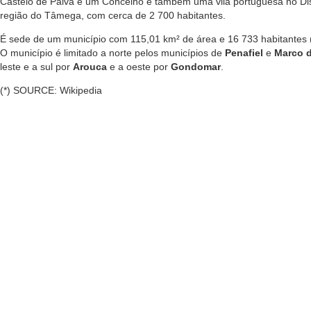
Castelo de Paiva é um Concelho e também uma vila portuguesa no Distr
região do Tâmega, com cerca de 2 700 habitantes.
É sede de um município com 115,01 km² de área e 16 733 habitantes (
O município é limitado a norte pelos municípios de
Penafiel
e
Marco 
leste e a sul por
Arouca
e a oeste por
Gondomar
.
(*) SOURCE: Wikipedia