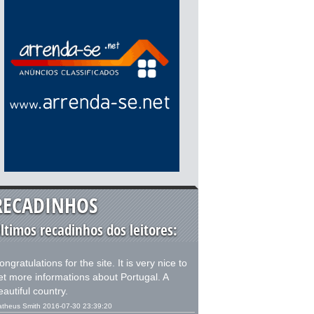
RECADINHOS
ltimos recadinhos dos leitores:
ongratulations for the site. It is very nice to
et more informations about Portugal. A
eautiful country.
theus Smith 2016-07-30 23:39:20