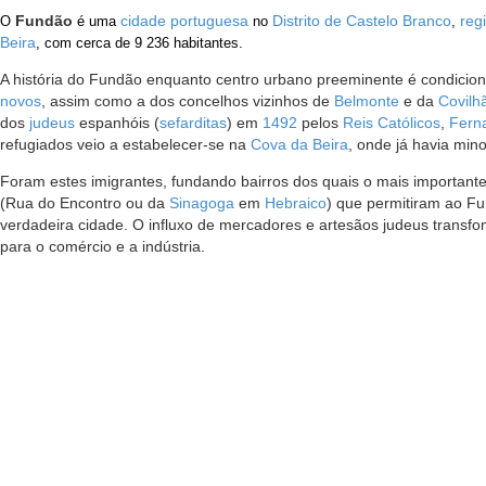
Fundão
cidade
portuguesa
Distrito de Castelo Branco
reg
O
é uma
no
,
Beira
, com cerca de 9 236 habitantes.
A história do Fundão enquanto centro urbano preeminente é condicion
novos
, assim como a dos concelhos vizinhos de
Belmonte
e da
Covilh
dos
judeus
espanhóis (
sefarditas
) em
1492
pelos
Reis Católicos
,
Fern
refugiados veio a estabelecer-se na
Cova da Beira
, onde já havia minor
Foram estes imigrantes, fundando bairros dos quais o mais important
(Rua do Encontro ou da
Sinagoga
em
Hebraico
) que permitiram ao F
verdadeira cidade. O influxo de mercadores e artesãos judeus transfo
para o comércio e a indústria.