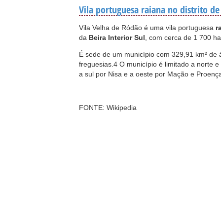
Vila portuguesa raiana no distrito de
Vila Velha de Ródão é uma vila portuguesa
r
da
Beira Interior Sul
, com cerca de 1 700 ha
É sede de um município com 329,91 km² de á
freguesias.4 O município é limitado a norte 
a sul por Nisa e a oeste por Mação e Proenç
FONTE: Wikipedia