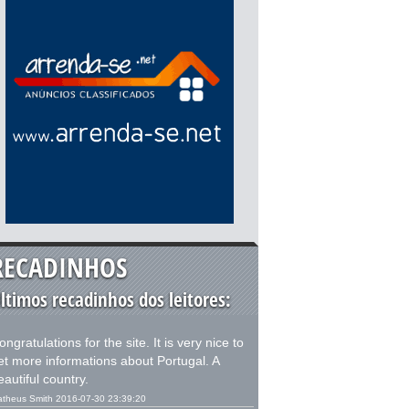
RECADINHOS
ltimos recadinhos dos leitores:
ongratulations for the site. It is very nice to
et more informations about Portugal. A
eautiful country.
theus Smith 2016-07-30 23:39:20