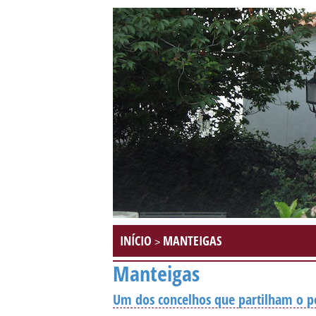
INÍCIO
MANTEIGAS
>
Manteigas
Um dos concelhos que partilham o p