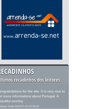
RECADINHOS
ltimos recadinhos dos leitores:
ongratulations for the site. It is very nice to
et more informations about Portugal. A
eautiful country.
theus Smith 2016-07-30 23:39:20