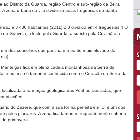
 ao Distrito da Guarda, região Centro e sub-região da Beira
. A zona urbana da vila divide-se pelas freguesias de Santa
ea1 e 3 430 habitantes (2011),2 3 dividido em 4 freguesias.4 O
o de Gouveia, a leste pela Guarda, a sueste pela Covilhã e a
, um dos concelhos que partilham o ponto mais elevado de
S
ela).
e Manteigas fica em plena cadeia montanhosa da Serra da
ntal e por isso é também conhecida como o Coração da Serra da
 localizada a formação geológica das Penhas Douradas, que
imediações.
ciário do Zêzere, que com a sua forma perfeita em 'U' é um dos
 pelos glaciares. A zona fica também frequentemente coberta
S
o da primavera.