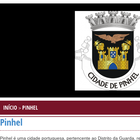
INÍCIO
PINHEL
>
Pinhel
Pinhel é uma cidade portuguesa, pertencente ao Distrito da Guarda, r