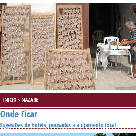
INÍCIO
NAZARÉ
>
Onde Ficar
Sugestões de hotéis, pousadas e alojamento local