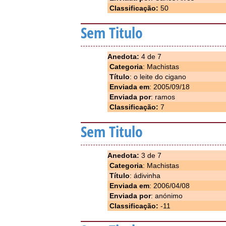
Classificação:
50
Sem Titulo
Anedota:
4 de 7
Categoria
: Machistas
Título
: o leite do cigano
Enviada em
: 2005/09/18
Enviada por
: ramos
Classificação:
7
Sem Titulo
Anedota:
3 de 7
Categoria
: Machistas
Título
: ádivinha
Enviada em
: 2006/04/08
Enviada por
: anónimo
Classificação:
-11