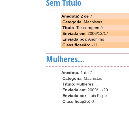
Sem Titulo
Anedota:
2 de 7
Categoria
: Machistas
Título
: Ter coragem é…
Enviada em
: 2006/12/17
Enviada por
: Anonimo
Classificação:
-11
Mulheres...
Anedota:
1 de 7
Categoria
: Machistas
Título
: Mulheres...
Enviada em
: 2009/11/20
Enviada por
: Luis Filipe
Classificação:
0