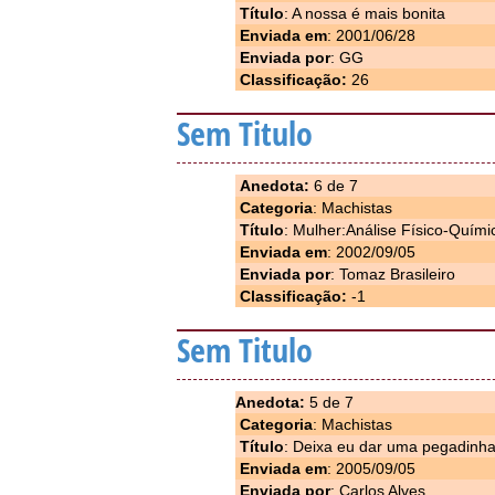
Título
: A nossa é mais bonita
Enviada em
: 2001/06/28
Enviada por
: GG
Classificação:
26
Sem Titulo
Anedota:
6 de 7
Categoria
: Machistas
Título
: Mulher:Análise Físico-Quími
Enviada em
: 2002/09/05
Enviada por
: Tomaz Brasileiro
Classificação:
-1
Sem Titulo
Anedota:
5 de 7
Categoria
: Machistas
Título
: Deixa eu dar uma pegadinha
Enviada em
: 2005/09/05
Enviada por
: Carlos Alves