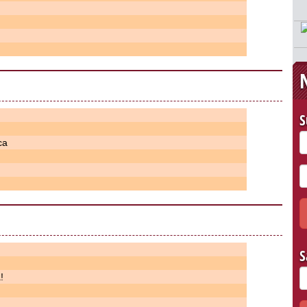
S
ca
S
!