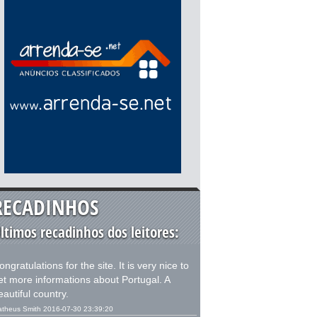
RECADINHOS
ltimos recadinhos dos leitores:
ongratulations for the site. It is very nice to
et more informations about Portugal. A
eautiful country.
theus Smith 2016-07-30 23:39:20