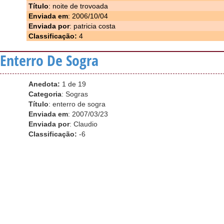
Título
: noite de trovoada
Enviada em
: 2006/10/04
Enviada por
: patricia costa
Classificação:
4
Enterro De Sogra
Anedota:
1 de 19
Categoria
: Sogras
Título
: enterro de sogra
Enviada em
: 2007/03/23
Enviada por
: Claudio
Classificação:
-6