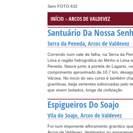
Sem FOTO:432
INÍCIO
ARCOS DE VALDEVEZ
>
Santuário Da Nossa Sen
Serra da Peneda, Arcos de Valdevez
Correndo num vale de falha, na Serra da Pene
Lima e região hidrográfica do Minho e Lima
Peneda. Nasce junto à portela do Lagarto, 
comprimento aproximado de 10,7 km, desagua
Várzea. No início do seu curso é também cha
graníticas, beija vertentes esboroadas pelo 
que vivem isolados, longe da civilização.
Espigueiros Do Soajo
Vila do Soajo, Arcos de Valdevez
Foi num imponente afloramento granítico que
Arcos de Valdevez, destinados ao armazenam