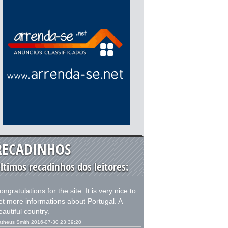
RECADINHOS
ltimos recadinhos dos leitores:
ongratulations for the site. It is very nice to
et more informations about Portugal. A
eautiful country.
theus Smith 2016-07-30 23:39:20