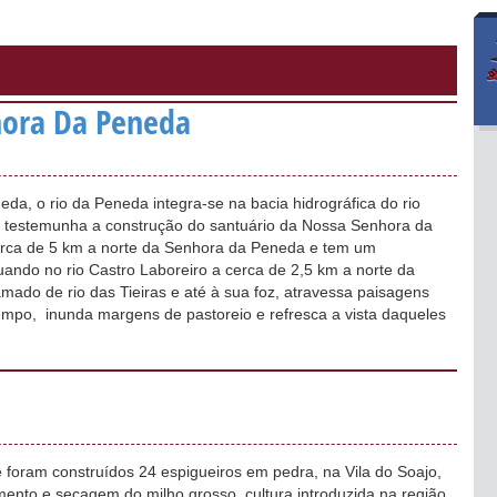
hora Da Peneda
da, o rio da Peneda integra-se na bacia hidrográfica do rio
 e testemunha a construção do santuário da Nossa Senhora da
cerca de 5 km a norte da Senhora da Peneda e tem um
ndo no rio Castro Laboreiro a cerca de 2,5 km a norte da
mado de rio das Tieiras e até à sua foz, atravessa paisagens
tempo, inunda margens de pastoreio e refresca a vista daqueles
 foram construídos 24 espigueiros em pedra, na Vila do Soajo,
ento e secagem do milho grosso, cultura introduzida na região