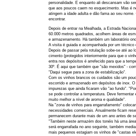
personalidade. E enquanto ali descansam vão se
que aos poucos caem no esquecimento. Mas é nes
atingem a idade adulta e dão fama ao seu nome
encontrar.
Depois de entrar na Mealhada, a Estrada Naciona
60.000 metros quadrados, acolhem áreas de esma
e armazenamento. Há também um laboratório ond
A visita é guiada e acompanhada por um técnico 
Depois de passar pela rotulação sobe-se até ao l
cimento (protegidos interiormente para que o vi
entra nos depósitos é arrefecido para que a temp
30º. É aqui que também que "são mexidos" - como
"Daqui segue para a zona de estabilização".
Com os vinhos brancos os cuidados são um pou
escorrido e armazenado em depósitos de inox. O 
impurezas que ainda ficaram vão "ao fundo". "Por
se pode controlar a temperatura. Deve fermentar 
muito melhor a nível de aroma e qualidade".
Na "zona de vinhos para engarrafamento" colocam-
necessidades comerciais. Anualmente ficam rese
permanecem durante mais de um ano antes de ser
"Também neste armazém dos tonéis há uma área d
será engarrafada no ano seguinte, também media
mais pequenos estagiam os vinhos de "castas ele