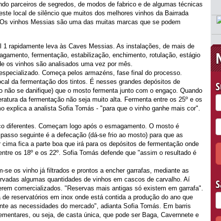
ndo parceiros de segredos, de modos de fabrico e de algumas técnicas
te local de silêncio que muitos dos melhores vinhos da Bairrada
. Os vinhos Messias são uma das muitas marcas que se podem
l 1 rapidamente leva às Caves Messias. As instalações, de mais de
gamento, fermentação, estabilização, enchimento, rotulação, estágio
e os vinhos são analisados uma vez por mês.
especializado. Começa pelos armazéns, fase final do processo.
ocal da fermentação dos tintos. É nesses grandes depósitos de
S
nho não se danifique) que o mosto fermenta junto com o engaço. Quando
eratura da fermentação não seja muito alta. Fermenta entre os 25º e os
 explica a analista Sofia Tomás - "para que o vinho ganhe mais cor".
co diferentes. Começam logo após o esmagamento. O mosto é
passo seguinte é a defecação (dá-se frio ao mosto) para que as
 cima fica a parte boa que irá para os depósitos de fermentação onde
entre os 18º e os 22º. Sofia Tomás defende que "assim o resultado é
se os vinho já filtrados e prontos a encher garrafas, mediante as
rvadas algumas quantidades de vinhos em cascos de carvalho. Aí
S
em comercializados. "Reservas mais antigas só existem em garrafa".
e reservatórios em inox onde está contida a produção do ano que
nte as necessidades do mercado", adianta Sofia Tomás. Em barris
mentares, ou seja, de casta única, que pode ser Baga, Cavernnete e