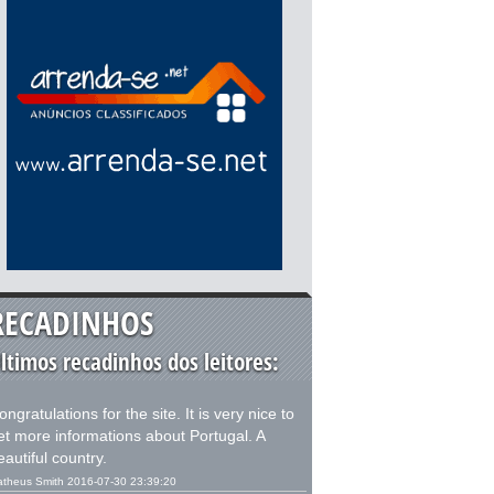
RECADINHOS
ltimos recadinhos dos leitores:
ongratulations for the site. It is very nice to
et more informations about Portugal. A
eautiful country.
theus Smith 2016-07-30 23:39:20