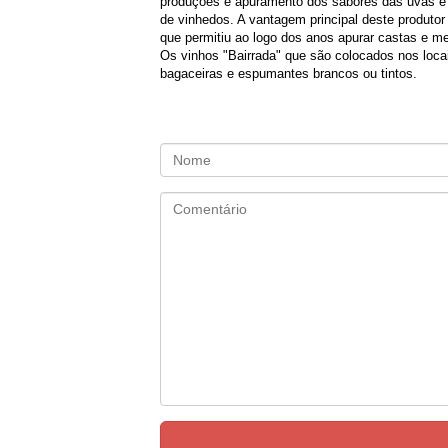
produções e apuramento dos sabores das uvas é fa
de vinhedos. A vantagem principal deste produtor /
que permitiu ao logo dos anos apurar castas e me
Os vinhos "Bairrada" que são colocados nos loca
bagaceiras e espumantes brancos ou tintos.