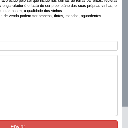
vorecido pelo sol que incide nas colinas de terras barrentas, repletas
 engarrafador é o facto de ser proprietário das suas próprias vinhas, o
lhorar, assim, a qualidade dos vinhos.
is de venda podem ser brancos, tintos, rosados, aguardentes
Enviar