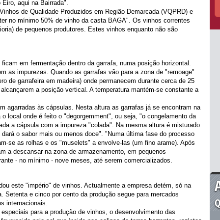
Eiro, aqui na Bairrada".
o Vinhos de Qualidade Produzidos em Região Demarcada (VQPRD) e
 ter no mínimo 50% de vinho da casta BAGA". Os vinhos correntes
aioria) de pequenos produtores. Estes vinhos enquanto não são
 ficam em fermentação dentro da garrafa, numa posição horizontal.
tem as impurezas. Quando as garrafas vão para a zona de "remoage"
nero de garrafeira em madeira) onde permanecem durante cerca de 25
é alcançarem a posição vertical. A temperatura mantém-se constante a
m agarradas às cápsulas. Nesta altura as garrafas já se encontram na
 o local onde é feito o "degorgemment", ou seja, "o congelamento da
rada a cápsula com a impureza "colada". Na mesma altura é misturado
he dará o sabor mais ou menos doce". "Numa última fase do processo
am-se as rolhas e os "muselets" a envolve-las (um fino arame). Após
cam a descansar na zona de armazenamento, em pequenos
ante - no mínimo - nove meses, até serem comercializados.
ou este "império" de vinhos. Actualmente a empresa detém, só na
ha. Setenta e cinco por cento da produção segue para mercados
Q
s internacionais.
 especiais para a produção de vinhos, o desenvolvimento das