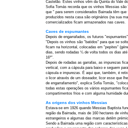
Castelão. Estes vinhos vêm da Quinta do Vale do 
Sofia Tomás recorda que os vinhos Messias sã
que " para serem considerados Bairrada têm que
produzidos nesta casa são originários (na sua m
comercializados ficam armazenados nas caves.
Caves de espumantes
Depois de engarrafados, os futuros "espumantes"
"Depois os vinhos são "batidos" para que se sol
ficam na horizontal, colocadas em "pepites" (gé
dias, sendo rodadas ¼ de volta todos os dias at
16º".
Depois de rodadas as garrafas, as impurezas fica
vertical, com a cápsula para baixo e seguem para
cápsula e impurezas. É aqui que, também, é reti
o licor através de um doseador, licor esse que l
de engarrafamento", explica Sofia Tomás, "coloc
todas estas operações os vários espumantes fi
compartimentos frios e com alguma humidade dur
As origens dos vinhos Messias
Estava-se em 1926 quando Messias Baptista fund
região da Bairrada, mais de 160 hectares de vin
estrangeiros e algumas das marcas detêm prémio
Sendo a Bairrada uma região com características